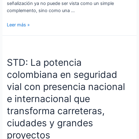
señalización ya no puede ser vista como un simple
complemento, sino como una …
Leer más »
STD:
La
STD: La potencia
potencia
colombiana
colombiana en seguridad
en
seguridad
vial con presencia nacional
vial
con
e internacional que
presencia
transforma carreteras,
nacional
e
ciudades y grandes
internacional
que
proyectos
transforma