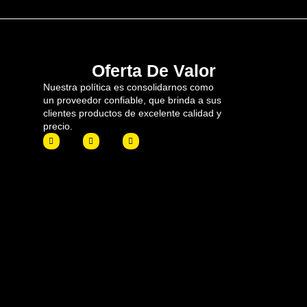
Oferta De Valor
Nuestra política es consolidarnos como
un proveedor confiable, que brinda a sus
clientes productos de excelente calidad y
precio.
F
I
L
a
n
i
c
s
n
e
t
k
b
a
e
o
g
d
o
r
i
k
a
n
m