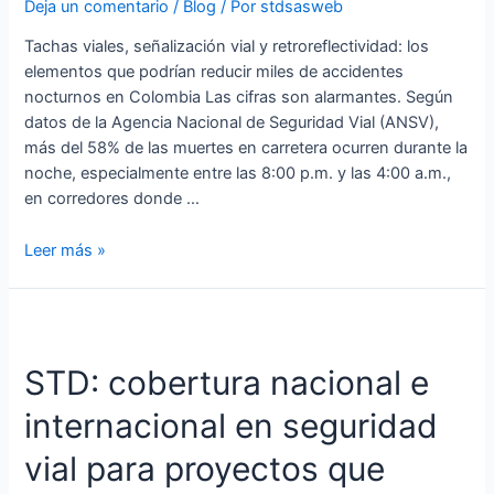
Deja un comentario
/
Blog
/ Por
stdsasweb
está
Tachas viales, señalización vial y retroreflectividad: los
fallando
elementos que podrían reducir miles de accidentes
en
nocturnos en Colombia Las cifras son alarmantes. Según
las
datos de la Agencia Nacional de Seguridad Vial (ANSV),
vías
más del 58% de las muertes en carretera ocurren durante la
colombianas?
noche, especialmente entre las 8:00 p.m. y las 4:00 a.m.,
en corredores donde …
Leer más »
STD:
cobertura
STD: cobertura nacional e
nacional
e
internacional en seguridad
internacional
en
vial para proyectos que
seguridad