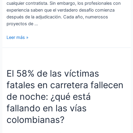
cualquier contratista. Sin embargo, los profesionales con
experiencia saben que el verdadero desafío comienza
después de la adjudicación. Cada año, numerosos
proyectos de …
Leer más »
El
58%
El 58% de las víctimas
de
las
fatales en carretera fallecen
víctimas
fatales
de noche: ¿qué está
en
carretera
fallando en las vías
fallecen
colombianas?
de
noche:
¿qué