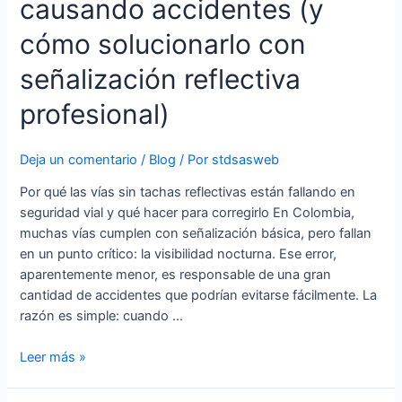
causando accidentes (y
silencioso
que
cómo solucionarlo con
está
señalización reflectiva
causando
accidentes
profesional)
(y
cómo
solucionarlo
Deja un comentario
/
Blog
/ Por
stdsasweb
con
Por qué las vías sin tachas reflectivas están fallando en
señalización
seguridad vial y qué hacer para corregirlo En Colombia,
reflectiva
muchas vías cumplen con señalización básica, pero fallan
profesional)
en un punto crítico: la visibilidad nocturna. Ese error,
aparentemente menor, es responsable de una gran
cantidad de accidentes que podrían evitarse fácilmente. La
razón es simple: cuando …
Leer más »