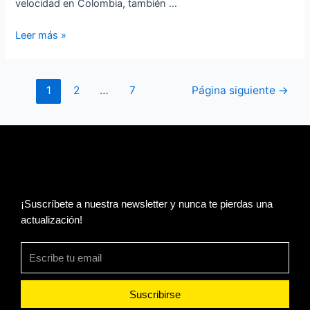
velocidad en Colombia, también …
2026)
Leer más »
1
2
…
7
Página siguiente
→
¡Suscríbete a nuestra newsletter y nunca te pierdas una
actualización!
Suscribirse