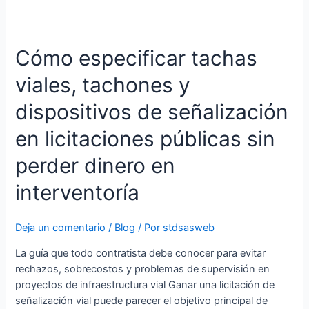
Cómo
especificar
Cómo especificar tachas
tachas
viales,
viales, tachones y
tachones
y
dispositivos de señalización
dispositivos
de
en licitaciones públicas sin
señalización
perder dinero en
en
licitaciones
interventoría
públicas
sin
perder
Deja un comentario
/
Blog
/ Por
stdsasweb
dinero
La guía que todo contratista debe conocer para evitar
en
rechazos, sobrecostos y problemas de supervisión en
interventoría
proyectos de infraestructura vial Ganar una licitación de
señalización vial puede parecer el objetivo principal de