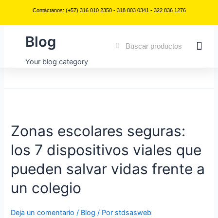
Ir
Paginación
Contáctanos: (+57) 316 010 2350 - 318 803 0341 - 322 836 1276
al
de
contenido
entradas
Blog
Buscar
Buscar
Your blog category
Zonas
escolares
Zonas escolares seguras:
seguras:
los
los 7 dispositivos viales que
7
dispositivos
pueden salvar vidas frente a
viales
que
un colegio
pueden
salvar
Deja un comentario
/
Blog
/ Por
stdsasweb
vidas