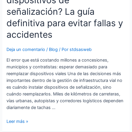
tachones
señalización? La guía
y
dispositivos
definitiva para evitar fallas y
de
señalización?
accidentes
La
guía
Deja un comentario
/
Blog
/ Por
stdsasweb
definitiva
para
El error que está costando millones a concesiones,
evitar
municipios y contratistas: esperar demasiado para
fallas
reemplazar dispositivos viales Una de las decisiones más
y
importantes dentro de la gestión de infraestructura vial no
accidentes
es cuándo instalar dispositivos de señalización, sino
cuándo reemplazarlos. Miles de kilómetros de carreteras,
vías urbanas, autopistas y corredores logísticos dependen
diariamente de tachas …
Leer más »