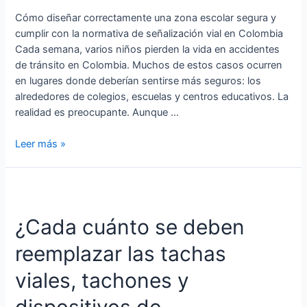
frente
Cómo diseñar correctamente una zona escolar segura y
a
cumplir con la normativa de señalización vial en Colombia
un
Cada semana, varios niños pierden la vida en accidentes
colegio
de tránsito en Colombia. Muchos de estos casos ocurren
en lugares donde deberían sentirse más seguros: los
alrededores de colegios, escuelas y centros educativos. La
realidad es preocupante. Aunque …
Leer más »
¿Cada
cuánto
¿Cada cuánto se deben
se
deben
reemplazar las tachas
reemplazar
las
viales, tachones y
tachas
viales,
dispositivos de