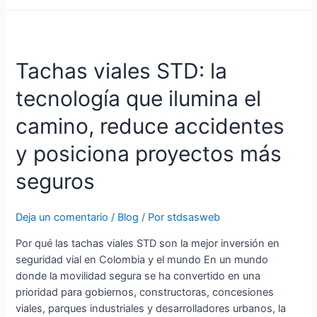
Tachas
viales
Tachas viales STD: la
STD:
la
tecnología que ilumina el
tecnología
que
camino, reduce accidentes
ilumina
el
y posiciona proyectos más
camino,
seguros
reduce
accidentes
y
Deja un comentario
/
Blog
/ Por
stdsasweb
posiciona
Por qué las tachas viales STD son la mejor inversión en
proyectos
seguridad vial en Colombia y el mundo En un mundo
más
donde la movilidad segura se ha convertido en una
seguros
prioridad para gobiernos, constructoras, concesiones
viales, parques industriales y desarrolladores urbanos, la