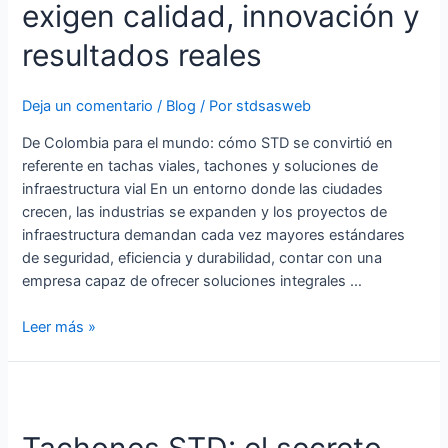
vial
exigen calidad, innovación y
para
resultados reales
proyectos
que
exigen
Deja un comentario
/
Blog
/ Por
stdsasweb
calidad,
De Colombia para el mundo: cómo STD se convirtió en
innovación
referente en tachas viales, tachones y soluciones de
y
infraestructura vial En un entorno donde las ciudades
resultados
crecen, las industrias se expanden y los proyectos de
reales
infraestructura demandan cada vez mayores estándares
de seguridad, eficiencia y durabilidad, contar con una
empresa capaz de ofrecer soluciones integrales …
Leer más »
Tachones
STD:
Tachones STD: el secreto
el