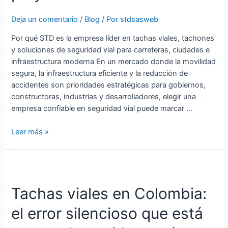
carreteras,
Deja un comentario
/
Blog
/ Por
stdsasweb
ciudades
y
Por qué STD es la empresa líder en tachas viales, tachones
grandes
y soluciones de seguridad vial para carreteras, ciudades e
proyectos
infraestructura moderna En un mercado donde la movilidad
segura, la infraestructura eficiente y la reducción de
accidentes son prioridades estratégicas para gobiernos,
constructoras, industrias y desarrolladores, elegir una
empresa confiable en seguridad vial puede marcar …
Leer más »
Tachas
viales
Tachas viales en Colombia:
en
Colombia:
el error silencioso que está
el
error