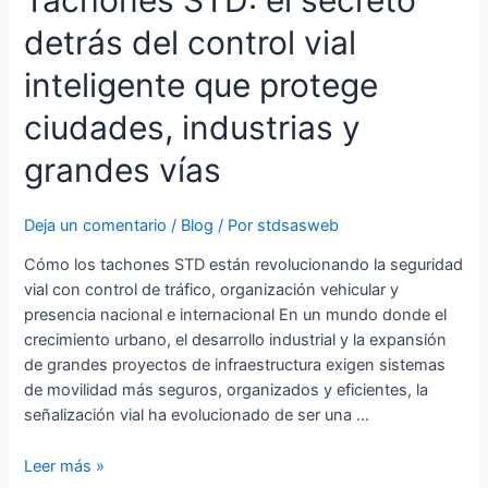
secreto
detrás del control vial
detrás
del
inteligente que protege
control
vial
ciudades, industrias y
inteligente
grandes vías
que
protege
ciudades,
Deja un comentario
/
Blog
/ Por
stdsasweb
industrias
Cómo los tachones STD están revolucionando la seguridad
y
vial con control de tráfico, organización vehicular y
grandes
presencia nacional e internacional En un mundo donde el
vías
crecimiento urbano, el desarrollo industrial y la expansión
de grandes proyectos de infraestructura exigen sistemas
de movilidad más seguros, organizados y eficientes, la
señalización vial ha evolucionado de ser una …
Leer más »