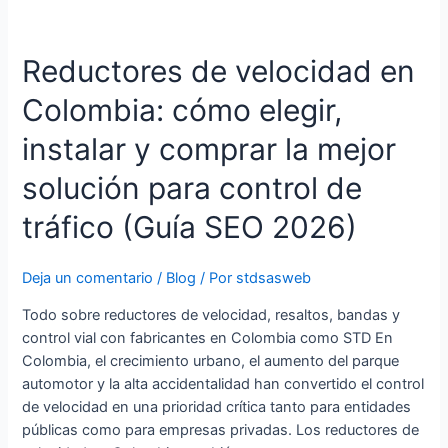
Reductores
de
Reductores de velocidad en
velocidad
en
Colombia: cómo elegir,
Colombia:
cómo
instalar y comprar la mejor
elegir,
instalar
solución para control de
y
tráfico (Guía SEO 2026)
comprar
la
mejor
Deja un comentario
/
Blog
/ Por
stdsasweb
solución
Todo sobre reductores de velocidad, resaltos, bandas y
para
control vial con fabricantes en Colombia como STD En
control
Colombia, el crecimiento urbano, el aumento del parque
de
automotor y la alta accidentalidad han convertido el control
tráfico
de velocidad en una prioridad crítica tanto para entidades
(Guía
públicas como para empresas privadas. Los reductores de
SEO