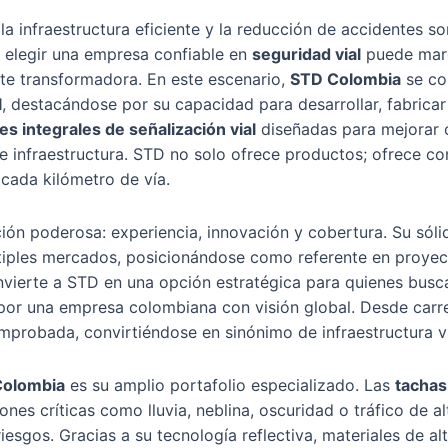
a infraestructura eficiente y la reducción de accidentes so
s, elegir una empresa confiable en
seguridad vial
puede marc
te transformadora. En este escenario,
STD Colombia
se co
l
, destacándose por su capacidad para desarrollar, fabricar 
es integrales de señalización vial
diseñadas para mejorar ca
 infraestructura. STD no solo ofrece productos; ofrece con
cada kilómetro de vía.
ón poderosa: experiencia, innovación y cobertura. Su sól
iples mercados, posicionándose como referente en proyecto
nvierte a STD en una opción estratégica para quienes bus
or una empresa colombiana con visión global. Desde carre
mprobada, convirtiéndose en sinónimo de infraestructura vi
Colombia
es su amplio portafolio especializado. Las
tachas
ones críticas como lluvia, neblina, oscuridad o tráfico de 
esgos. Gracias a su tecnología reflectiva, materiales de al