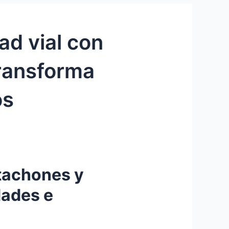
ad vial con
transforma
os
 tachones y
dades e