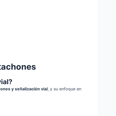
 tachones
ial?
hones y señalización vial
, y su enfoque en