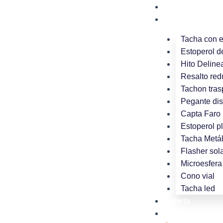
Ir
Nosotros
al
Productos
contenido
Tacha con 
Estoperol d
Hito Deline
Resalto red
Tachon tras
Pegante dis
Capta Faro 
Estoperol p
Tacha Metál
Flasher sola
Microesfera 
Cono vial
Tacha led
Galeria
Blog