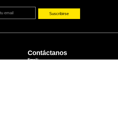
Suscribirse
e
Contáctanos
Email:
contacto@std.com.co
comercial@std.com.co
comercial2@std.com.co