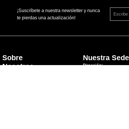
¡Suscríbete a nuestra newsletter y nunca
te pierdas una actualización!
Sobre
Nuestra Sed
Nosotros
Dirección:
Cra 59 # 15-42 Bogotá,
Home
Colombia
Nosotros
Contacto:
Productos
(601) 7900435
Tacha con
(+57) 318 803 0341
espigo
(+57) 322 836 1276
Estoperol de
(+57) 316 010 2350
Aluminio
Hito