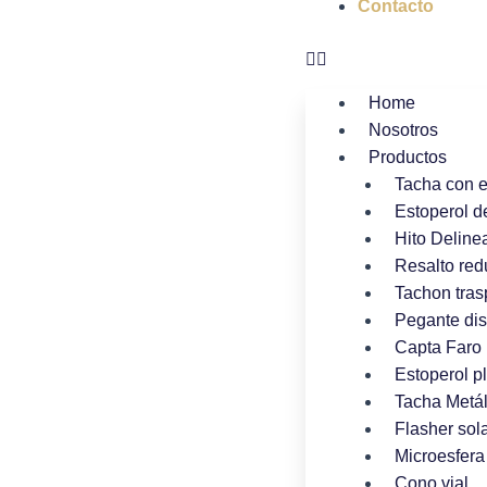
Contacto
Home
Nosotros
Productos
Tacha con 
Estoperol d
Hito Deline
Resalto red
Tachon tras
Pegante dis
Capta Faro 
Estoperol p
Tacha Metál
Flasher sola
Microesfera 
Cono vial