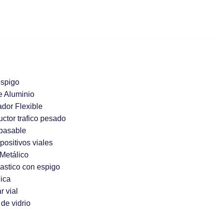
espigo
e Aluminio
ador Flexible
uctor trafico pesado
pasable
positivos viales
Metálico
lastico con espigo
ica
r vial
de vidrio