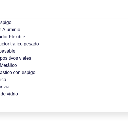
espigo
e Aluminio
ador Flexible
uctor trafico pesado
pasable
positivos viales
Metálico
lastico con espigo
ica
r vial
de vidrio