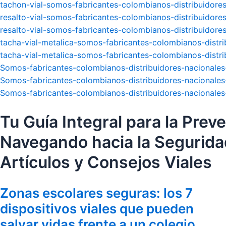
tachon-vial-somos-fabricantes-colombianos-distribuidores-
resalto-vial-somos-fabricantes-colombianos-distribuidores
resalto-vial-somos-fabricantes-colombianos-distribuidores
tacha-vial-metalica-somos-fabricantes-colombianos-distrib
tacha-vial-metalica-somos-fabricantes-colombianos-distrib
Somos-fabricantes-colombianos-distribuidores-nacionales-e
Somos-fabricantes-colombianos-distribuidores-nacionales-e
Somos-fabricantes-colombianos-distribuidores-nacionales-e
Tu Guía Integral para la Prev
Navegando hacia la Segurida
Artículos y Consejos Viales
P
P
P
Zonas escolares seguras: los 7
á
á
á
g
g
g
dispositivos viales que pueden
i
i
i
salvar vidas frente a un colegio