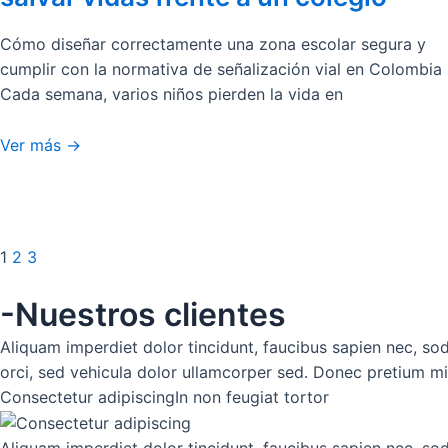
n
n
n
a
a
a
Cómo diseñar correctamente una zona escolar segura y
cumplir con la normativa de señalización vial en Colombia
Cada semana, varios niños pierden la vida en
Ver más ->
1
2
3
-Nuestros clientes
Aliquam imperdiet dolor tincidunt, faucibus sapien nec, s
orci, sed vehicula dolor ullamcorper sed. Donec pretium mi 
Consectetur adipiscing
In non feugiat tortor
Aliquam imperdiet dolor tincidunt, faucibus sapien nec, s