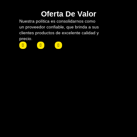
Oferta De Valor
Nuestra política es consolidarnos como
un proveedor confiable, que brinda a sus
clientes productos de excelente calidad y
precio.
F
I
L
a
n
i
c
s
n
e
t
k
b
a
e
o
g
d
o
r
i
k
a
n
m