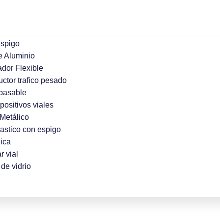
espigo
e Aluminio
ador Flexible
uctor trafico pesado
pasable
positivos viales
Metálico
lastico con espigo
ica
r vial
de vidrio