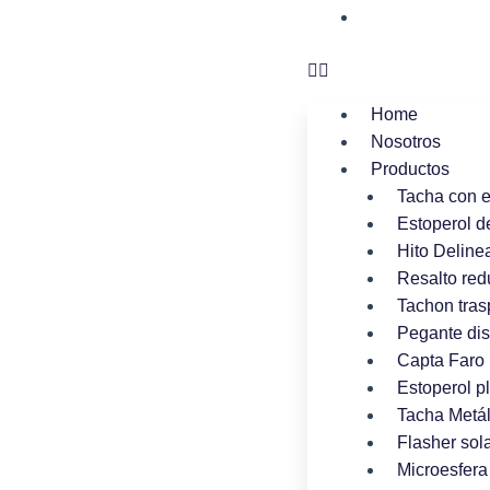
Contacto
Home
Nosotros
Productos
Tacha con 
Estoperol d
Hito Deline
Resalto red
Tachon tras
Pegante dis
Capta Faro 
Estoperol p
Tacha Metál
Flasher sola
Microesfera 