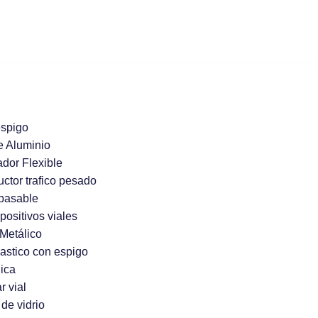
espigo
e Aluminio
ador Flexible
uctor trafico pesado
pasable
positivos viales
Metálico
lastico con espigo
ica
r vial
de vidrio