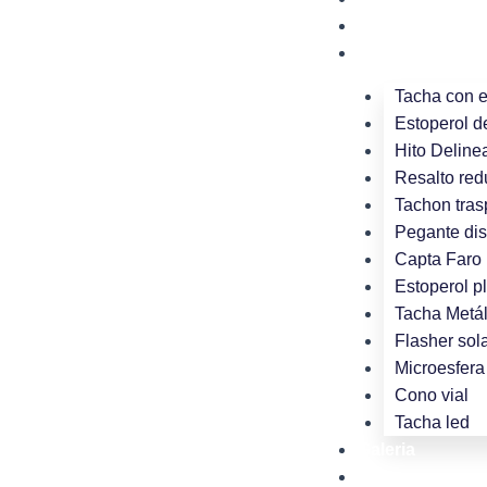
Ir
Nosotros
al
Productos
contenido
Tacha con 
Estoperol d
Hito Deline
Resalto red
Tachon tras
Pegante dis
Capta Faro 
Estoperol p
Tacha Metál
Flasher sola
Microesfera 
Cono vial
Tacha led
Galeria
Blog