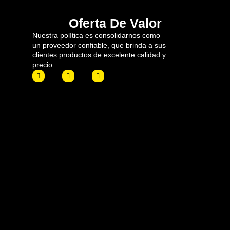
Oferta De Valor
Nuestra política es consolidarnos como
un proveedor confiable, que brinda a sus
clientes productos de excelente calidad y
precio.
F
I
L
a
n
i
c
s
n
e
t
k
b
a
e
o
g
d
o
r
i
k
a
n
m