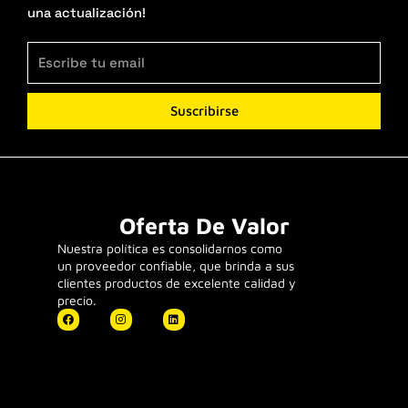
una actualización!
Suscribirse
Oferta De Valor
Nuestra política es consolidarnos como
un proveedor confiable, que brinda a sus
clientes productos de excelente calidad y
precio.
F
I
L
a
n
i
c
s
n
e
t
k
b
a
e
o
g
d
o
r
i
k
a
n
m