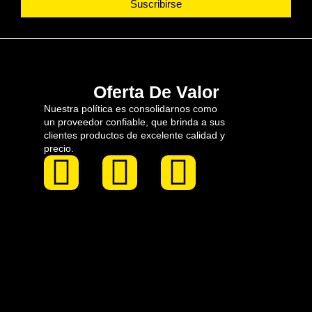
Suscribirse
Oferta De Valor
Nuestra política es consolidarnos como
un proveedor confiable, que brinda a sus
clientes productos de excelente calidad y
precio.
F
I
L
a
n
i
c
s
n
e
t
k
b
a
e