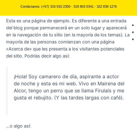
Página de ejemplo
Ir
Contáctanos: (+57) 316 010 2350 - 318 803 0341 - 322 836 1276
al
contenido
Esta es una página de ejemplo. Es diferente a una entrada
del blog porque permanecerá en un solo lugar y aparecerá
en la navegación de tu sitio (en la mayoría de los temas). La
mayoría de las personas comienzan con una página
«Acerca de» que les presenta a los visitantes potenciales
del sitio. Podrías decir algo así:
¡Hola! Soy camarero de día, aspirante a actor
de noche y esta es mi web. Vivo en Mairena del
Alcor, tengo un perro que se llama Firulais y me
gusta el rebujito. (Y las tardes largas con café).
…o algo así: