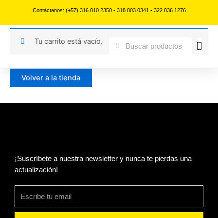
Carrito
Ir
Contáctanos: (+57) 316 010 2350 - 318 803 0341 - 322 836 1276
al
contenido
Tu carrito está vacío.
Buscar
Buscar
Volver a la tienda
¡Suscríbete a nuestra newsletter y nunca te pierdas una
actualización!