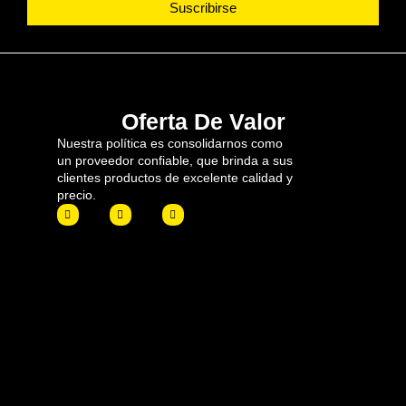
Suscribirse
Oferta De Valor
Nuestra política es consolidarnos como
un proveedor confiable, que brinda a sus
clientes productos de excelente calidad y
precio.
F
I
L
a
n
i
c
s
n
e
t
k
b
a
e
o
g
d
o
r
i
k
a
n
m