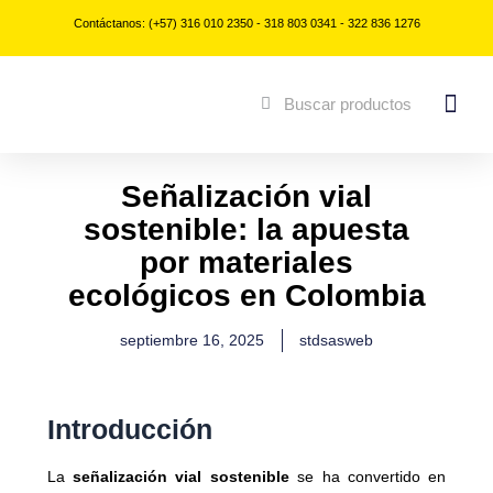
Ir
Contáctanos: (+57) 316 010 2350 - 318 803 0341 - 322 836 1276
al
contenido
Buscar
Buscar
Señalización vial
sostenible: la apuesta
por materiales
ecológicos en Colombia
septiembre 16, 2025
stdsasweb
Introducción
La
señalización vial sostenible
se ha convertido en