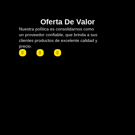
Oferta De Valor
Nuestra política es consolidarnos como
un proveedor confiable, que brinda a sus
clientes productos de excelente calidad y
precio.
F
I
L
a
n
i
c
s
n
e
t
k
b
a
e
o
g
d
o
r
i
k
a
n
m