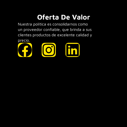
Oferta De Valor
Nuestra política es consolidarnos como
un proveedor confiable, que brinda a sus
clientes productos de excelente calidad y
precio.
F
I
L
a
n
i
c
s
n
e
t
k
b
a
e
o
g
d