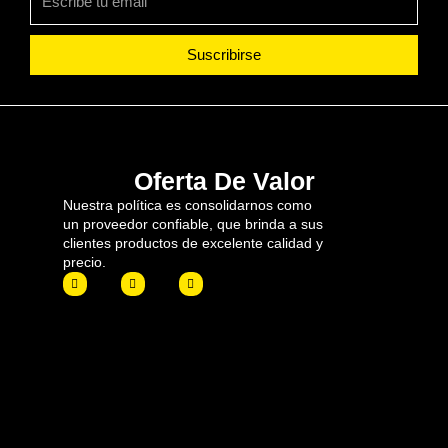
Suscribirse
Oferta De Valor
Nuestra política es consolidarnos como
un proveedor confiable, que brinda a sus
clientes productos de excelente calidad y
precio.
F
I
L
a
n
i
c
s
n
e
t
k
b
a
e
o
g
d
o
r
i
k
a
n
m