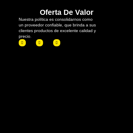
Oferta De Valor
Nuestra política es consolidarnos como
un proveedor confiable, que brinda a sus
clientes productos de excelente calidad y
precio.
F
I
L
a
n
i
c
s
n
e
t
k
b
a
e
o
g
d
o
r
i
k
a
n
m