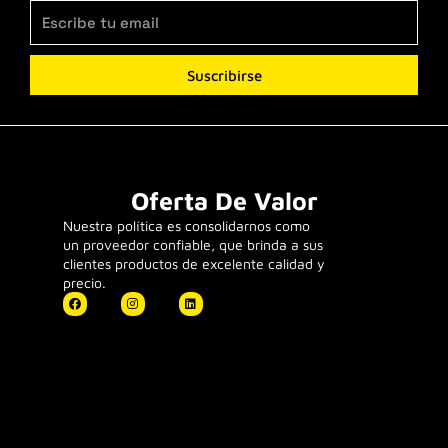
Suscribirse
Oferta De Valor
Nuestra política es consolidarnos como
un proveedor confiable, que brinda a sus
clientes productos de excelente calidad y
precio.
F
I
L
a
n
i
c
s
n
e
t
k
b
a
e
o
g
d
o
r
i
k
a
n
m