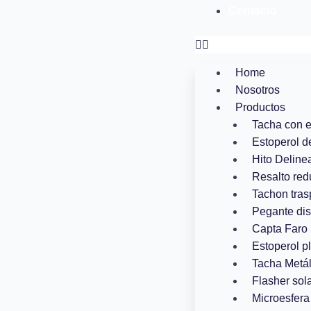
Contacto
Home
Nosotros
Productos
Tacha con 
Estoperol d
Hito Deline
Resalto red
Tachon tras
Pegante dis
Capta Faro 
Estoperol p
Tacha Metál
Flasher sola
Microesfera 