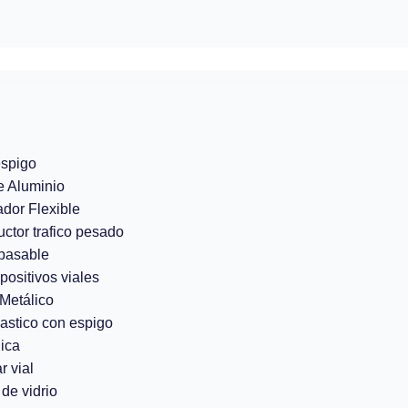
espigo
e Aluminio
ador Flexible
uctor trafico pesado
pasable
positivos viales
Metálico
lastico con espigo
ica
r vial
de vidrio