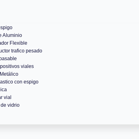
espigo
e Aluminio
ador Flexible
uctor trafico pesado
pasable
positivos viales
Metálico
lastico con espigo
ica
r vial
de vidrio