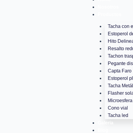
Ir
Nosotros
al
Productos
contenido
Tacha con 
Estoperol d
Hito Deline
Resalto red
Tachon tras
Pegante dis
Capta Faro 
Estoperol p
Tacha Metál
Flasher sola
Microesfera 
Cono vial
Tacha led
Galeria
Blog