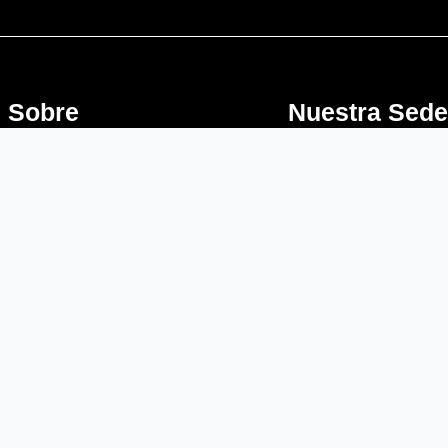
Sobre
Nuestra Sed
Nosotros
Dirección:
Cra 59 # 15-42 Bogotá,
Home
Colombia
Nosotros
Contacto:
Productos
(601) 7900435
Tacha con
(+57) 318 803 0341
espigo
(+57) 322 836 1276
Estoperol de
(+57) 316 010 2350
Aluminio
Hito
Delineador
Flexible
Resalto
reductor