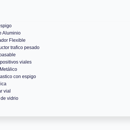
espigo
e Aluminio
ador Flexible
uctor trafico pesado
pasable
positivos viales
Metálico
lastico con espigo
ica
r vial
de vidrio