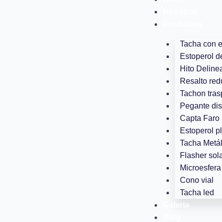
Ir
Nosotros
al
Productos
contenido
Tacha con 
Estoperol d
Hito Deline
Resalto red
Tachon tras
Pegante dis
Capta Faro 
Estoperol p
Tacha Metál
Flasher sola
Microesfera 
Cono vial
Tacha led
Galeria
Blog