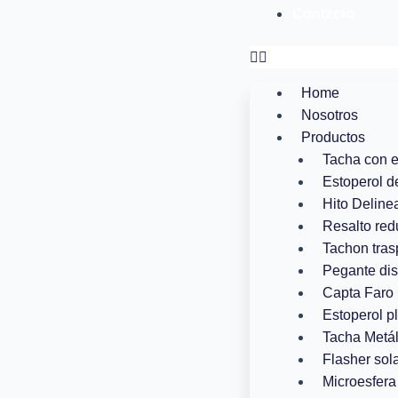
Contacto
Home
Nosotros
Productos
Tacha con 
Estoperol d
Hito Deline
Resalto red
Tachon tras
Pegante dis
Capta Faro 
Estoperol p
Tacha Metál
Flasher sola
Microesfera 