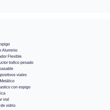
espigo
e Aluminio
ador Flexible
uctor trafico pesado
pasable
positivos viales
Metálico
lastico con espigo
ica
r vial
de vidrio