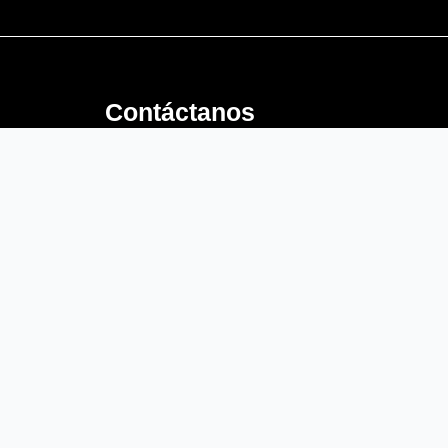
e
Contáctanos
Email:
contacto@std.com.co
comercial@std.com.co
comercial2@std.com.co