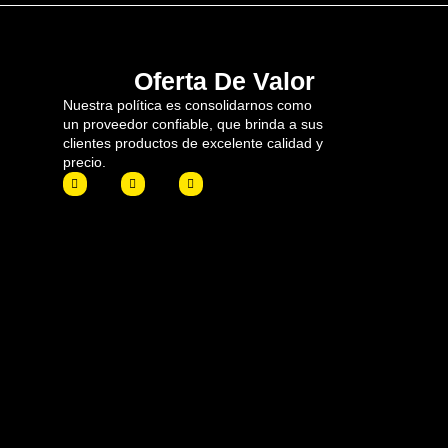
Oferta De Valor
Nuestra política es consolidarnos como
un proveedor confiable, que brinda a sus
clientes productos de excelente calidad y
precio.
F
I
L
a
n
i
c
s
n
e
t
k
b
a
e
o
g
d
o
r
i
k
a
n
m